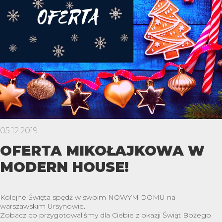
05.12.2019.
OFERTA MIKOŁAJKOWA W
MODERN HOUSE!
Kolejne Święta spędź w swoim NOWYM DOMU na
warszawskim Ursynowie.
Zobacz co przygotowaliśmy dla Ciebie z okazji Świąt Bożego