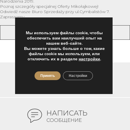
Narodzenia 2019.
Poznaj szczegóły specjalnej Oferty Mikołajkowej!
Odwiedź nasze Biuro Sprzedaży przy ul.Cymbalistów 7.
Zapraszamy
НАЗАД
Мы используем файлы cookie, чтобы
обеспечить вам наилучший опыт на
нашем веб-сайте.
Вы можете узнать больше о том, какие
файлы cookie мы используем, или
отключить их в разделе
настройки
.
Принять
Настройки
ПОЗВОНИТЕ НАМ!
22 375 93 03
НАПИСАТЬ
СООБЩЕНИЕ