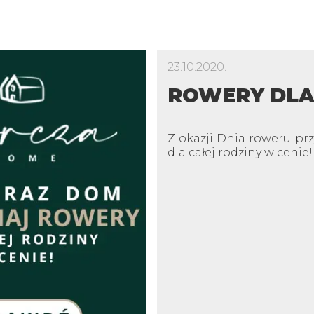
23.10.2020.
ROWERY DLA 
Z okazji Dnia roweru p
dla całej rodziny w cenie