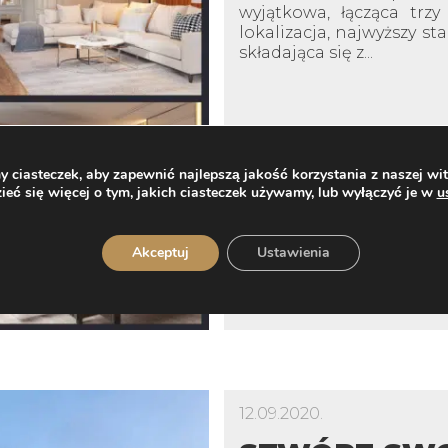
wyjątkowa, łącząca trz
lokalizacja, najwyższy s
składająca się z...
ciasteczek, aby zapewnić najlepszą jakość korzystania z naszej wit
eć się więcej o tym, jakich ciasteczek używamy, lub wyłączyć je w
u
Akceptuj
Ustawienia
12.09.2020.