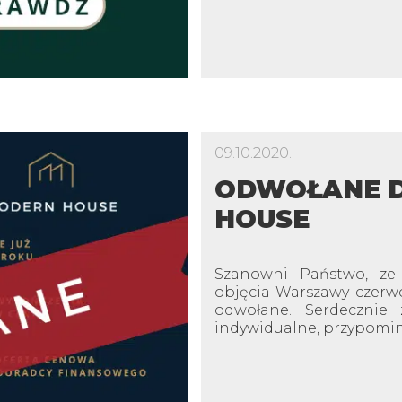
09.10.2020.
ODWOŁANE D
HOUSE
Szanowni Państwo, ze
objęcia Warszawy czerw
odwołane. Serdecznie
indywidualne, przypomin