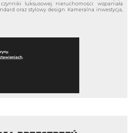
y czynniki luksusowej nieruchomości: wspaniała
tandard oraz stylowy design. Kameralna inwestycja,
ryny.
stawieniach
.