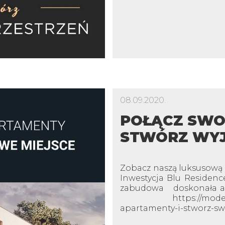
08.09.2020.
POŁĄCZ SWO
STWÓRZ WYJ
Zobacz naszą luksusową 
Inwestycja Blu Residen
zabudowa doskonała arc
https://modernhouse.
apartamenty-i-stworz-swo