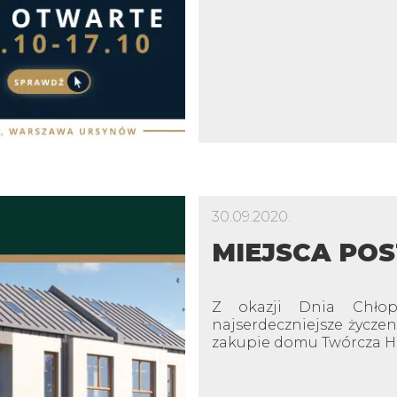
30.09.2020.
MIEJSCA POS
Z okazji Dnia Chłop
najserdeczniejsze życze
zakupie domu Twórcza Ho